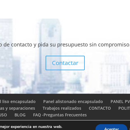
io de contacto y pida su presupuesto sin compromiso
Contactar
l liso encapsulado
Panel alistonado encapsulado
PANEL PV
las y separaciones
Trabajos realizados
CONTACTO
POLIT
 USO
BLOG
FAQ -Preguntas Frecuentes
 mejor experiencia en nuestra web.
Aceptar