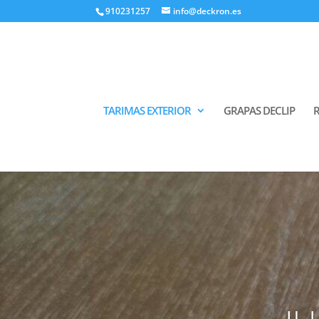
910231257
info@deckron.es
TARIMAS EXTERIOR
GRAPAS DECLIP
R